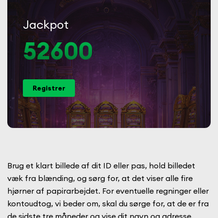
Jackpot
52600
Registrer
Brug et klart billede af dit ID eller pas, hold billedet
væk fra blænding, og sørg for, at det viser alle fire
hjørner af papirarbejdet. For eventuelle regninger eller
kontoudtog, vi beder om, skal du sørge for, at de er fra
de sidste tre måneder og vise dit navn og adresse.