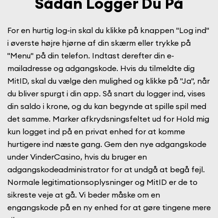
For en hurtig log-in skal du klikke på knappen "Log ind"
i øverste højre hjørne af din skærm eller trykke på
"Menu" på din telefon. Indtast derefter din e-
mailadresse og adgangskode. Hvis du tilmeldte dig
MitID, skal du vælge den mulighed og klikke på "Ja", når
du bliver spurgt i din app. Så snart du logger ind, vises
din saldo i krone, og du kan begynde at spille spil med
det samme. Marker afkrydsningsfeltet ud for Hold mig
kun logget ind på en privat enhed for at komme
hurtigere ind næste gang. Gem den nye adgangskode
under VinderCasino, hvis du bruger en
adgangskodeadministrator for at undgå at begå fejl.
Normale legitimationsoplysninger og MitID er de to
sikreste veje at gå. Vi beder måske om en
engangskode på en ny enhed for at gøre tingene mere
sikre.