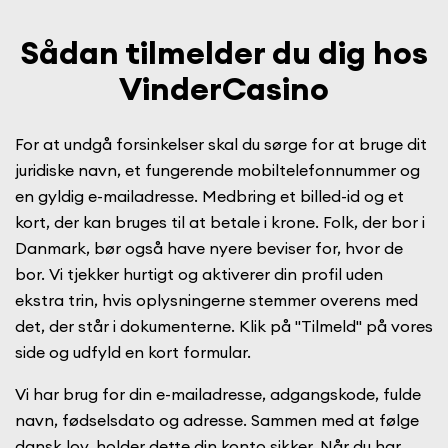
Sådan tilmelder du dig hos
VinderCasino
For at undgå forsinkelser skal du sørge for at bruge dit
juridiske navn, et fungerende mobiltelefonnummer og
en gyldig e-mailadresse. Medbring et billed-id og et
kort, der kan bruges til at betale i krone. Folk, der bor i
Danmark, bør også have nyere beviser for, hvor de
bor. Vi tjekker hurtigt og aktiverer din profil uden
ekstra trin, hvis oplysningerne stemmer overens med
det, der står i dokumenterne. Klik på "Tilmeld" på vores
side og udfyld en kort formular.
Vi har brug for din e-mailadresse, adgangskode, fulde
navn, fødselsdato og adresse. Sammen med at følge
dansk lov, holder dette din konto sikker. Når du har