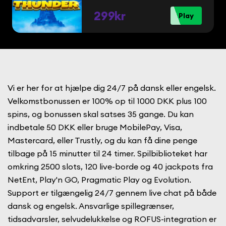
299kr
Play
Vi er her for at hjælpe dig 24/7 på dansk eller engelsk.
Velkomstbonussen er 100% op til 1000 DKK plus 100
spins, og bonussen skal satses 35 gange. Du kan
indbetale 50 DKK eller bruge MobilePay, Visa,
Mastercard, eller Trustly, og du kan få dine penge
tilbage på 15 minutter til 24 timer. Spilbiblioteket har
omkring 2500 slots, 120 live-borde og 40 jackpots fra
NetEnt, Play'n GO, Pragmatic Play og Evolution.
Support er tilgængelig 24/7 gennem live chat på både
dansk og engelsk. Ansvarlige spillegrænser,
tidsadvarsler, selvudelukkelse og ROFUS-integration er
indbygget. Før du vælger vores velkomstpakke i krone,