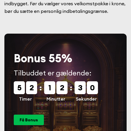
bør du sætte en personlig indbetalingsgrænse.
Bonus 55%
Tilbuddet er gældende:
5
2
1
2
2
8
Timer
Minutter
Sekunder
Få Bonus