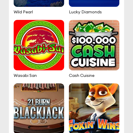
Hurtige Tips Til Smart Play
Wild Pearl
Lucky Diamonds
Liste over hurtige indstillinger
Wasabi San
Cash Cuisine