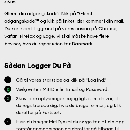
Glemt din adgangskode? Klik på "Glemt
adgangskode?" og klik på linket, der kommer i din mail.
Du kan nemt logge ind på vores casino på Chrome,
Safari, Firefox og Edge. Vi skal måske have flere
beviser, hvis du rejser uden for Danmark.
Sådan Logger Du På
Gå til vores startside og klik på "Log ind."
Vælg enten MitID eller Email og Password.
Skriv dine oplysninger nøjagtigt, som de var, da
du registrerede dig, hvis du bruger e-mail, og klik
derefter på Fortsæt.
Hvis du bruger MitID, skal du sørge for, at din app
forstår anmodningen og derefter gå tilbage til
siden.