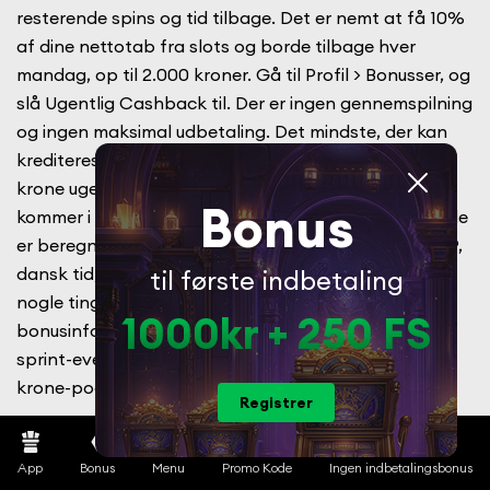
af dine nettotab fra slots og borde tilbage hver
mandag, op til 2.000 kroner. Gå til Profil > Bonusser, og
slå Ugentlig Cashback til. Der er ingen gennemspilning
og ingen maksimal udbetaling. Det mindste, der kan
krediteres, er 25 kroner. Et eksempel er en netto 500-
krone uge, der betaler sig 50-krone. Cashback
kommer i form af rigtige penge 30 minutter efter, at de
Bonus
er beregnet. Fra mandag kl. 00:00 til søndag kl. 23:59,
dansk tid, tæller kun sejre, der blev afgjort. Der er
til første indbetaling
nogle ting, som du ikke kan gøre, som er angivet på
bonusinformationskortet, før du tilmelder dig. Vi har
1000kr + 250 FS
sprint-events hver uge og et maraton med 50.000
krone-pool hver måned.
Registrer
En rund gevinst værd x15 point giver dig 15 point, og et
hit værd x50 point giver dig 50 point. Du kan kun vinde,
hvis du spinner for mindst 1 krone. Top 200 afsluttere
App
Bonus
Menu
Promo Kode
Ingen indbetalingsbonus