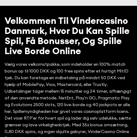
Velkommen Til Vindercasino
Danmark, Hvor Du Kan Spille
Spil, Få Bonusser, Og Spille
Live Borde Online
Vælg vores velkomstpakke, som indeholder en 100% match
bonus op til 1000 DKK og 100 free spins efter et hurtigt MitID
tjek. Du kan foretage en indbetaling på mindst 50 DKK ved
hjælp af MobilePay, Visa, Mastercard, eller Trustly.
Udbetalinger tager mellem 15 minutter og 24 timer, afhængigt
af den anvendte metode. NetEnt, Play'n GO, Pragmatic Play
og Evolutions 2500 slots, 120 live-borde og 40 jackpots er alle
her. Spillemyndigheden har givet vores casinoplatform licens.
Det viser RTP'er for hvert spil og lader dig selv udelukke, sætte
grænser og lave virkelighedstjek. Med 35x bonus omsætning,
0,80 DKK spins, og ingen skjulte gebyrer, VinderCasino Online