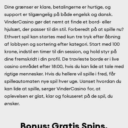
Dine grænser er klare, betalingerne er hurtige, og
support er tilgængelig på både engelsk og dansk.
VinderCasino gør det nemt at finde et bord- eller
hjulsæt, der passer til din stil. Forberedt på at spille nu?
Ethvert spil kan startes med kun tre tryk efter åbning
af lobbyen og sortering efter kategori. Start med 100
krone, indstil en timer til din session, og hold styr på
dine fremskridt i din profil. De travleste borde er i live
casino området efter 18:00, hvis du kan lide at tale med
rigtige mennesker. Hvis du hellere vil spille i fred, får
spilleautomaten nye spil hver uge. Uanset hvordan du
kan lide at spille, sørger VinderCasino for, at
oplevelsen er glat, klar og fokuseret på de spil, du
ønsker.
Bonus: Gratis Spins,