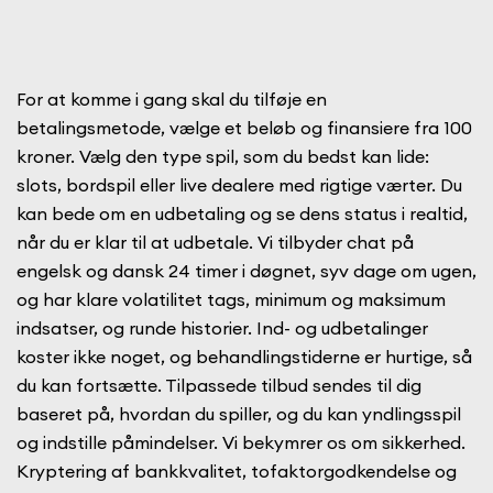
For at komme i gang skal du tilføje en
betalingsmetode, vælge et beløb og finansiere fra 100
kroner. Vælg den type spil, som du bedst kan lide:
slots, bordspil eller live dealere med rigtige værter. Du
kan bede om en udbetaling og se dens status i realtid,
når du er klar til at udbetale. Vi tilbyder chat på
engelsk og dansk 24 timer i døgnet, syv dage om ugen,
og har klare volatilitet tags, minimum og maksimum
indsatser, og runde historier. Ind- og udbetalinger
koster ikke noget, og behandlingstiderne er hurtige, så
du kan fortsætte. Tilpassede tilbud sendes til dig
baseret på, hvordan du spiller, og du kan yndlingsspil
og indstille påmindelser. Vi bekymrer os om sikkerhed.
Kryptering af bankkvalitet, tofaktorgodkendelse og
enhedsadvarsler holder dine oplysninger sikre.