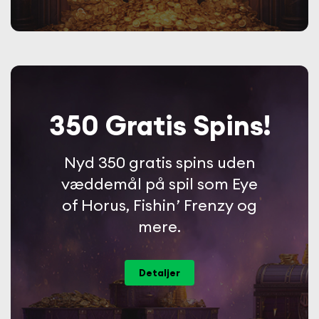
350 Gratis Spins!
Nyd 350 gratis spins uden
væddemål på spil som Eye
of Horus, Fishin’ Frenzy og
mere.
Detaljer