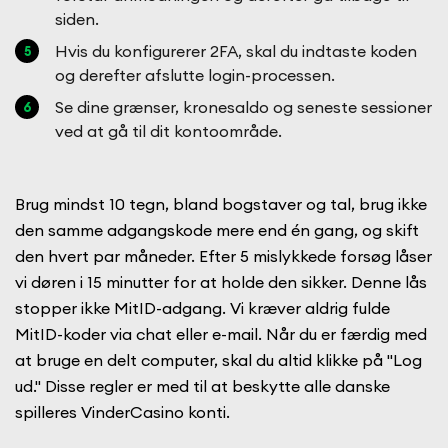
Hvis du konfigurerer 2FA, skal du indtaste koden
og derefter afslutte login-processen.
Se dine grænser, kronesaldo og seneste sessioner
ved at gå til dit kontoområde.
Brug mindst 10 tegn, bland bogstaver og tal, brug ikke
den samme adgangskode mere end én gang, og skift
den hvert par måneder. Efter 5 mislykkede forsøg låser
vi døren i 15 minutter for at holde den sikker. Denne lås
stopper ikke MitID-adgang. Vi kræver aldrig fulde
MitID-koder via chat eller e-mail. Når du er færdig med
at bruge en delt computer, skal du altid klikke på "Log
ud." Disse regler er med til at beskytte alle danske
spilleres VinderCasino konti.
For at løse problemet skal du kontrollere stavningen